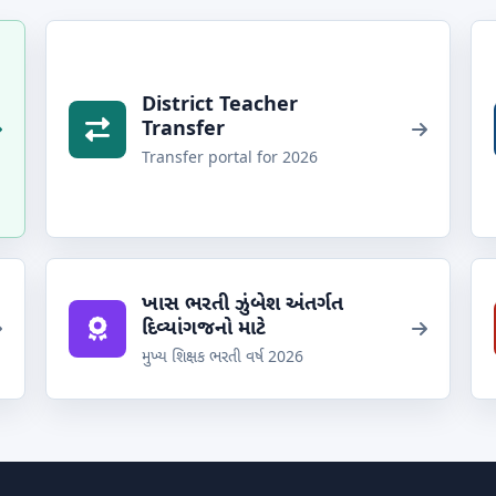
District Teacher
Transfer
Transfer portal for 2026
ખાસ ભરતી ઝુંબેશ અંતર્ગત
દિવ્યાંગજનો માટે
મુખ્ય શિક્ષક ભરતી વર્ષ 2026