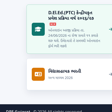
D.El.Ed.(PTC) કેન્દ્રીયકૃત
પ્રવેશ પ્રક્રિયા વર્ષ ૨૦૨૬/૨૭
ઓનલાઇન અરજી પ્રક્રિયા તા.
24/06/2026 ના રોજ સવારે ૧૧ કલાકે
શરુ થશે. ઉમેદવારો તે સમયથી ઓનલાઇન
ફોર્મ ભરી શકશે
વિદ્યાસહાયક ભરતી
અન્ય માધ્યમ 2026
DPE Gujarat
© 2026 All rights reserved.