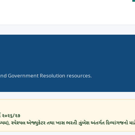
, and Government Resolution resources.
વર્ષ ૨૦૨૬/૨૭
્યમ), સ્પેશ્યલ એજ્યુકેટર તથા ખાસ ભરતી ઝુંબેશ અંતર્ગત દિવ્યાંગજનો માટ