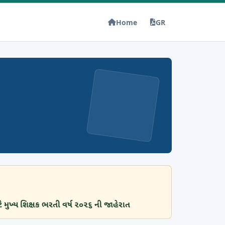
Home
GR
ે મુખ્ય શિક્ષક ભરતી વર્ષ ૨૦૨૬ ની જાહેરાત